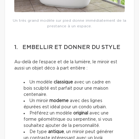
Un très grand modèle sur pied donne immédiatement de la
prestance à un espace.
1. EMBELLIR ET DONNER DU STYLE
Au-delà de l’espace et de la lumière, le miroir est
aussi un objet déco à part entière :
Un modèle
classique
avec un cadre en
bois sculpté est parfait pour une maison
centenaire.
Un miroir
moderne
avec des lignes
épurées est idéal pour un condo urbain.
Préférez un modèle
original
avec une
forme géométrique ou serpentine, si vous
souhaitez ajouter de la personnalité.
De type
antique
,
un miroir peut générer
un contraste intéressant avec un look