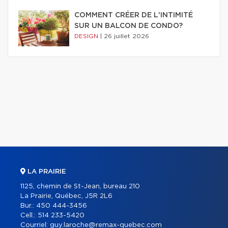
COMMENT CRÉER DE L'INTIMITÉ
SUR UN BALCON DE CONDO?
DESIGN
|
26 juillet 2026
LA PRAIRIE
1125, chemin de St-Jean, bureau 210
La Prairie, Québec, J5R 2L6
Bur.:
450 444-3456
Cell.:
514 233-5420
Courriel:
guy.laroche@remax-quebec.com